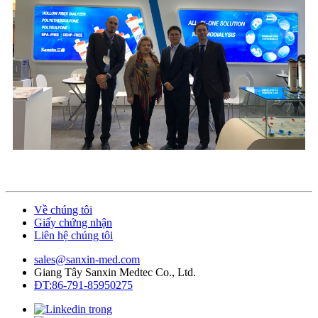
Về chúng tôi
Giấy chứng nhận
Liên hệ chúng tôi
sales@sanxin-med.com
Giang Tây Sanxin Medtec Co., Ltd.
ĐT:86-791-85950275