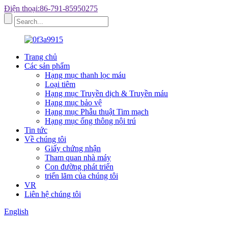
Điện thoại:86-791-85950275
Trang chủ
Các sản phẩm
Hạng mục thanh lọc máu
Loại tiêm
Hạng mục Truyền dịch & Truyền máu
Hạng mục bảo vệ
Hạng mục Phẫu thuật Tim mạch
Hạng mục ống thông nội trú
Tin tức
Về chúng tôi
Giấy chứng nhận
Tham quan nhà máy
Con đường phát triển
triển lãm của chúng tôi
VR
Liên hệ chúng tôi
English