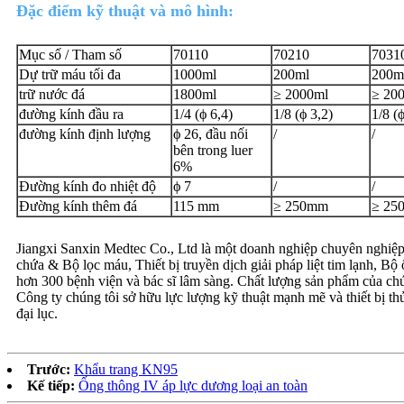
Đặc điểm kỹ thuật và mô hình:
Mục số / Tham số
70110
70210
7031
Dự trữ máu tối đa
1000ml
200ml
200m
trữ nước đá
1800ml
≥ 2000ml
≥ 20
đường kính đầu ra
1/4 (ϕ 6,4)
1/8 (ϕ 3,2)
1/8 (ϕ
đường kính định lượng
ϕ 26, đầu nối
/
/
bên trong luer
6%
Đường kính đo nhiệt độ
ϕ 7
/
/
Đường kính thêm đá
115 mm
≥ 250mm
≥ 25
Jiangxi Sanxin Medtec Co., Ltd là một doanh nghiệp chuyên nghiệp
chứa & Bộ lọc máu, Thiết bị truyền dịch giải pháp liệt tim lạnh, B
hơn 300 bệnh viện và bác sĩ lâm sàng. Chất lượng sản phẩm của chún
Công ty chúng tôi sở hữu lực lượng kỹ thuật mạnh mẽ và thiết bị t
đại lục.
Trước:
Khẩu trang KN95
Kế tiếp:
Ống thông IV áp lực dương loại an toàn