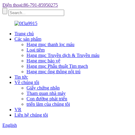
Điện thoại:86-791-85950275
Trang chủ
Các sản phẩm
Hạng mục thanh lọc máu
Loại tiêm
Hạng mục Truyền dịch & Truyền máu
Hạng mục bảo vệ
Hạng mục Phẫu thuật Tim mạch
Hạng mục ống thông nội trú
Tin tức
Về chúng tôi
Giấy chứng nhận
Tham quan nhà máy
Con đường phát triển
triển lãm của chúng tôi
VR
Liên hệ chúng tôi
English