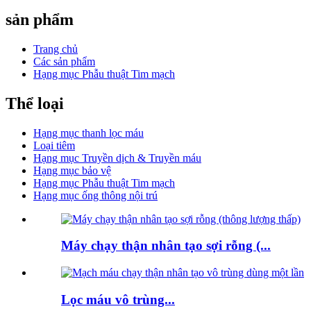
sản phẩm
Trang chủ
Các sản phẩm
Hạng mục Phẫu thuật Tim mạch
Thể loại
Hạng mục thanh lọc máu
Loại tiêm
Hạng mục Truyền dịch & Truyền máu
Hạng mục bảo vệ
Hạng mục Phẫu thuật Tim mạch
Hạng mục ống thông nội trú
Máy chạy thận nhân tạo sợi rỗng (...
Lọc máu vô trùng...